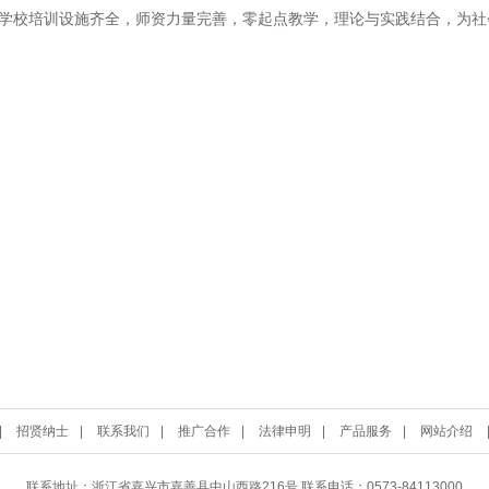
学校培训设施齐全，师资力量完善，零起点教学，理论与实践结合，为社
|
招贤纳士
|
联系我们
|
推广合作
|
法律申明
|
产品服务
|
网站介绍
联系地址：浙江省嘉兴市嘉善县中山西路216号 联系电话：0573-84113000