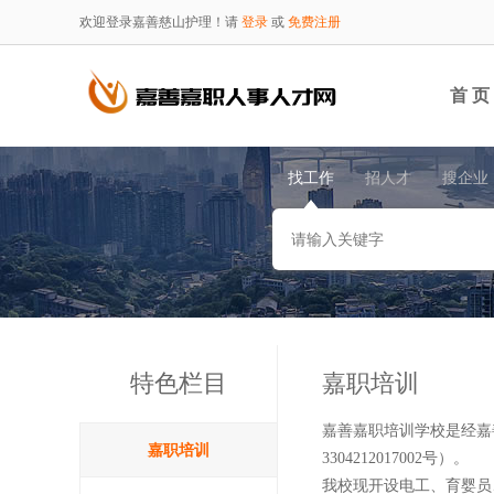
欢迎登录嘉善慈山护理！请
登录
或
免费注册
首 页
找工作
招人才
搜企业
特色栏目
嘉职培训
嘉善嘉职培训学校是经嘉
嘉职培训
3304212017002号）。
我校现开设电工、育婴员